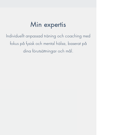
Min expertis
Individuellt anpassad träning och coaching med
fokus på fysisk och mental hälsa, baserat på
dina förutsättningar och mål.
Styrketräning
Oavsett om du vill bygga grundstyrka eller öka i
muskelmassa anpassar vi ett upplägg som
passar dig och dina mål. Med varierade
övningar och redskap utmanar vi musklerna och
skapar förutsättningar för att bli starkare.