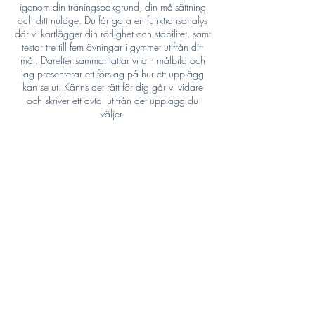
del av recept. Du har även möjlighet att göra 
igenom din träningsbakgrund, din målsättning
regelbundna kroppsmätningar.

och ditt nuläge. Du får göra en funktionsanalys
där vi kartlägger din rörlighet och stabilitet, samt
Det går utmärkt att använda ditt 
testar tre till fem övningar i gymmet utifrån ditt
mål. Därefter sammanfattar vi din målbild och
friskvårdsbidrag för PT-träning och jag är 
jag presenterar ett förslag på hur ett upplägg
ansluten till friskvårdsportalen Epassi.

kan se ut. Känns det rätt för dig går vi vidare
och skriver ett avtal utifrån det upplägg du
 Min målsättning är att coacha dig till balans 
väljer.
mellan fysisk träning, positiv kroppsuppfattning 
och träningsglädje, så att du kan uppnå 
hållbara resultat över tid.
PT 60 minuter