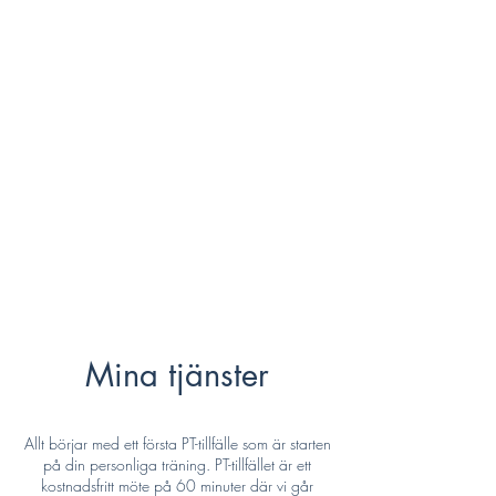
målsättning,  livssituation och förutsättningar. 
Tillsammans sätter vi konkreta mål och följer 
upp regelbundet för att du ska uppnå hållbara 
resultat över tid. 

Min expertis är styrketräning, kostrådgivning, 
träning under och efter graviditet, klimakteriet 
samt träning och mental hälsa som 
ätstörningar, depression och ångest. Med 
personlig vägledning bygger vi en varm och 
hållbar relation till träning, kropp, mat och vikt. 

Jag är utbildad licensierad personlig tränare 
(Active Sweden), licensierad kostrådgivare och 
socionom, med över tio års erfarenhet som PT. 
Som godkänd FAR-aktör tar jag även emot 
Mina tjänster
personer som fått fysisk aktivitet på recept 
(FaR) utskrivet av legitimerad vårdgivare.

Allt börjar med ett första PT-tillfälle som är starten
Du får tillgång till en app där du enkelt kan följa 
på din personliga träning. PT-tillfället är ett
dina träningsprogram, registrera din kost och ta 
kostnadsfritt möte på 60 minuter där vi går