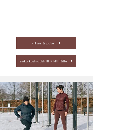
personlig träning för två personer under 60
minuter. Träna tillsammans med en vän, partner,
kollega eller familjemedlem och arbeta mot era
mål tillsammans.
Priser & paket
Boka kostnadsfritt PT-tillfälle